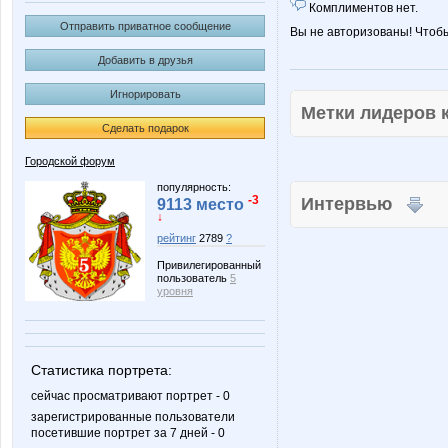
Комплиментов нет.
Отправить приватное сообщение
Вы не авторизованы! Чтоб
Добавить в друзья
Игнорировать
Метки лидеров
Сделать подарок
Городской форум
популярность:
-3
Интервью
9113 место
↓
рейтинг
2789
?
Привилегированный
пользователь
5
уровня
Статистика портрета:
сейчас просматривают портрет - 0
зарегистрированные пользователи
посетившие портрет за 7 дней - 0